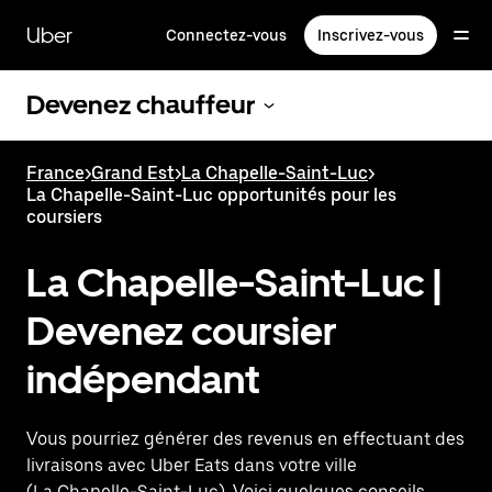
Passer
au
Uber
Connectez-vous
Inscrivez-vous
contenu
principal
Devenez chauffeur
France
>
Grand Est
>
La Chapelle-Saint-Luc
>
La Chapelle-Saint-Luc opportunités pour les
coursiers
La Chapelle-Saint-Luc |
Devenez coursier
indépendant
Vous pourriez générer des revenus en effectuant des
livraisons avec Uber Eats dans votre ville
(La Chapelle-Saint-Luc). Voici quelques conseils