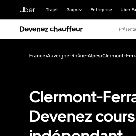
Passer
au
Uber
Trajet
Gagnez
Entreprise
Uber Ea
contenu
principal
Devenez chauffeur
Présenta
France
>
Auvergne-Rhône-Alpes
>
Clermont-Fer
Clermont-Ferra
Devenez cours
indépendant