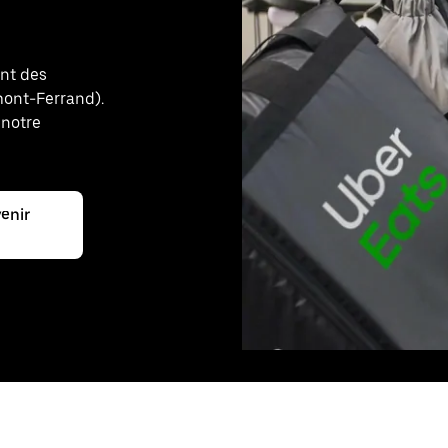
ant des
rmont-Ferrand).
 notre
enir