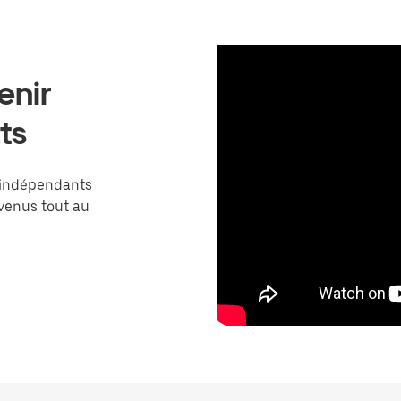
enir
ts
 indépendants
venus tout au