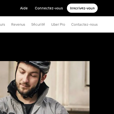
Aide
Connectez-vous
Inscrivez-vous
eurs
Revenus
Sécurité
Uber Pro
Contactez-nous