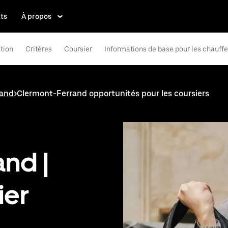
ts
À propos
tion
Critères
Coursier
Informations de base pour les chauff
rand
>
Clermont-Ferrand opportunités pour les coursiers
nd |
ier