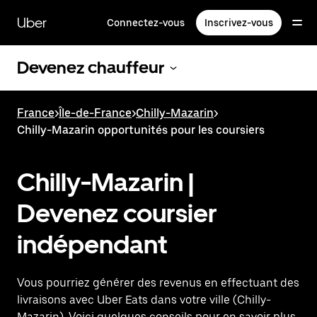
Passer
au
Uber
Connectez-vous
Inscrivez-vous
contenu
principal
Devenez chauffeur
France
>
Île-de-France
>
Chilly-Mazarin
>
Chilly-Mazarin opportunités pour les coursiers
Chilly-Mazarin |
Devenez coursier
indépendant
Vous pourriez générer des revenus en effectuant des
livraisons avec Uber Eats dans votre ville (Chilly-
Mazarin). Voici quelques conseils pour en savoir plus