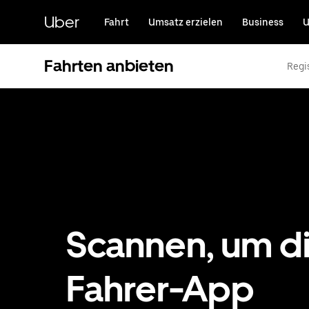
Direkt
zum
Uber
Fahrt
Umsatz erzielen
Business
U
Hauptinhalt
Fahrten anbieten
Regi
Scannen, um d
Fahrer-App