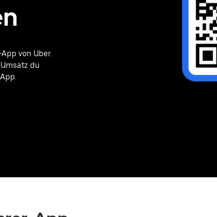
en
-App von Uber.
l Umsatz du
 App.