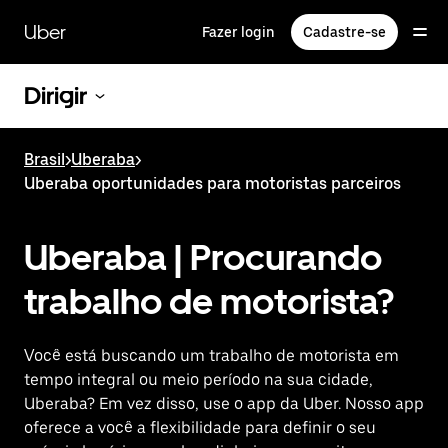
Pular
para
Uber
Fazer login
Cadastre-se
o
conteúdo
principal
Dirigir
Brasil
>
Uberaba
>
Uberaba oportunidades para motoristas parceiros
Uberaba | Procurando
trabalho de motorista?
Você está buscando um trabalho de motorista em
tempo integral ou meio período na sua cidade,
Uberaba? Em vez disso, use o app da Uber. Nosso app
oferece a você a flexibilidade para definir o seu