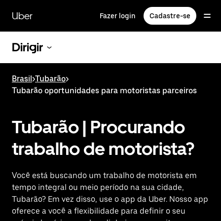
Pular
para
Uber
Fazer login
Cadastre-se
o
conteúdo
principal
Dirigir
Brasil
>
Tubarão
>
Tubarão oportunidades para motoristas parceiros
Tubarão | Procurando
trabalho de motorista?
Você está buscando um trabalho de motorista em
tempo integral ou meio período na sua cidade,
Tubarão? Em vez disso, use o app da Uber. Nosso app
oferece a você a flexibilidade para definir o seu