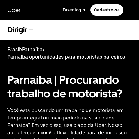
Pular
para
Uber
Fazer login
Cadastre-se
o
conteúdo
principal
Dirigir
Brasil
>
Parnaíba
>
Parnaíba oportunidades para motoristas parceiros
Parnaíba | Procurando
trabalho de motorista?
Você está buscando um trabalho de motorista em
tempo integral ou meio período na sua cidade,
Parnaíba? Em vez disso, use o app da Uber. Nosso
app oferece a você a flexibilidade para definir o seu