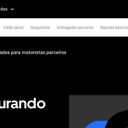
ções
Visão geral
Requisitos
Entregador parceiro
Noções básica
des para motoristas parceiros
urando