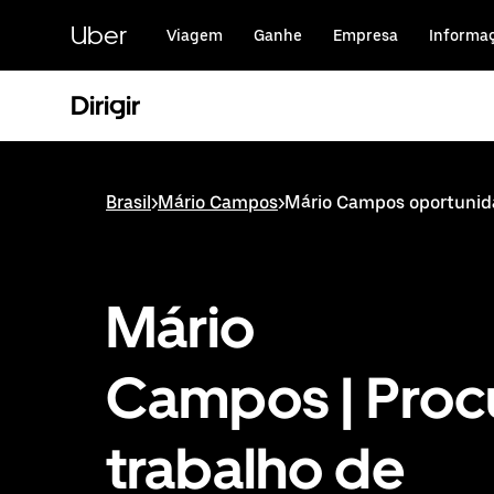
Pular
para
Uber
Viagem
Ganhe
Empresa
Informa
o
conteúdo
principal
Dirigir
Brasil
>
Mário Campos
>
Mário Campos oportunida
Mário
Campos | Proc
trabalho de