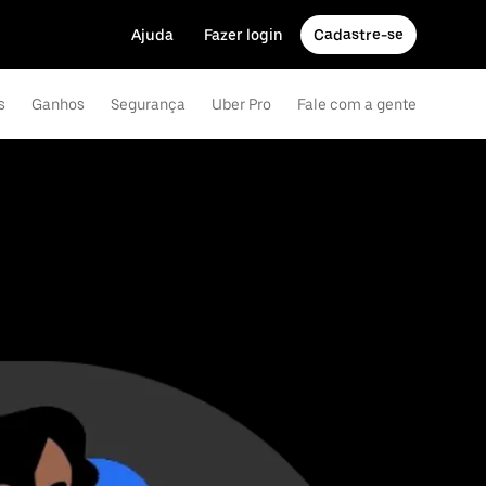
Ajuda
Fazer login
Cadastre-se
s
Ganhos
Segurança
Uber Pro
Fale com a gente