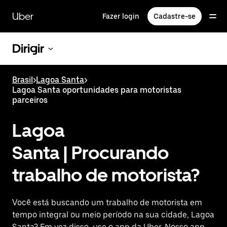
Pular
para
Uber
Fazer login
Cadastre-se
o
conteúdo
principal
Dirigir
Brasil
>
Lagoa Santa
>
Lagoa Santa oportunidades para motoristas
parceiros
Lagoa
Santa | Procurando
trabalho de motorista?
Você está buscando um trabalho de motorista em
tempo integral ou meio período na sua cidade, Lagoa
Santa? Em vez disso, use o app da Uber. Nosso app