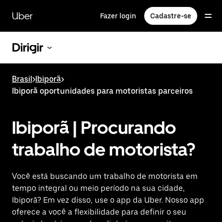
Pular
para
Uber
Fazer login
Cadastre-se
o
conteúdo
principal
Dirigir
Brasil
>
Ibiporã
>
Ibiporã oportunidades para motoristas parceiros
Ibiporã | Procurando
trabalho de motorista?
Você está buscando um trabalho de motorista em
tempo integral ou meio período na sua cidade,
Ibiporã? Em vez disso, use o app da Uber. Nosso app
oferece a você a flexibilidade para definir o seu