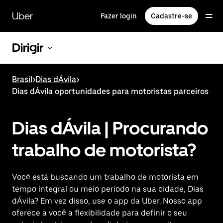
Pular
para
Uber
Fazer login
Cadastre-se
o
conteúdo
principal
Dirigir
Brasil
>
Dias dÁvila
>
Dias dÁvila oportunidades para motoristas parceiros
Dias dÁvila | Procurando
trabalho de motorista?
Você está buscando um trabalho de motorista em
tempo integral ou meio período na sua cidade, Dias
dÁvila? Em vez disso, use o app da Uber. Nosso app
oferece a você a flexibilidade para definir o seu