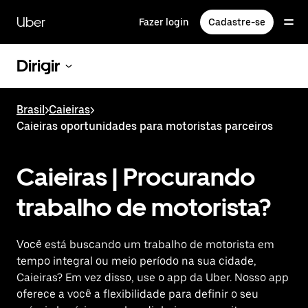
Pular
para
Uber
Fazer login
Cadastre-se
o
conteúdo
principal
Dirigir
Brasil
>
Caieiras
>
Caieiras oportunidades para motoristas parceiros
Caieiras | Procurando
trabalho de motorista?
Você está buscando um trabalho de motorista em
tempo integral ou meio período na sua cidade,
Caieiras? Em vez disso, use o app da Uber. Nosso app
oferece a você a flexibilidade para definir o seu