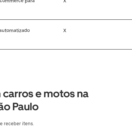
e-commerce para
X
 automatizado
X
 carros e motos na
ão Paulo
e receber itens.