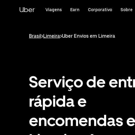
Pular
para
Uber
Viagens
Earn
Corporativo
Sobre
o
conteúdo
principal
Brasil
>
Limeira
>
Uber Envios em Limeira
Serviço de ent
rápida e
encomendas 