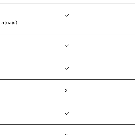
✓
 atuais)
✓
✓
X
✓