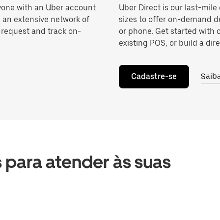
anyone with an Uber account
Uber Direct is our last-mile
 an extensive network of
sizes to offer on-demand de
o request and track on-
or phone. Get started with 
existing POS, or build a dire
Cadastre-se
Saib
 para atender às suas