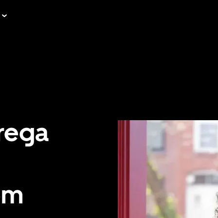
rega
em