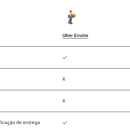
Uber Envios
✓
X
X
ficação de entrega
✓