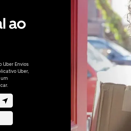
al ao
o Uber Envios
licativo Uber,
, um
car.