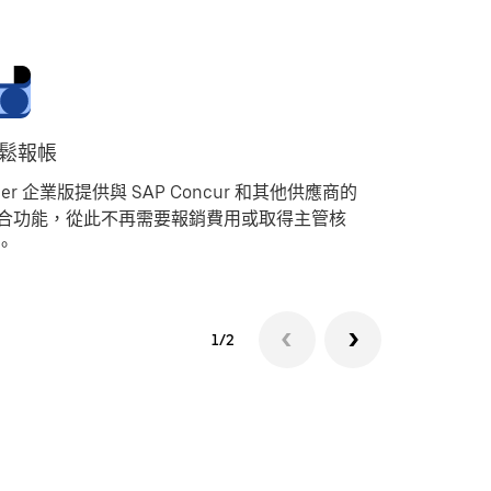
鬆報帳
專屬客服
ber 企業版提供與 SAP Concur 和其他供應商的
Uber 
合功能，從此不再需要報銷費用或取得主管核
任何疑問
。
們聯絡。
1/2