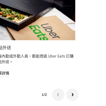
點外送
取代車隊
內勤或外勤人員，都能透過 Uber Eats 訂購
透過 Ube
點外送。
將可省下車
解詳情
瞭解詳情
1/2