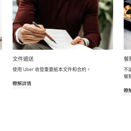
文件遞送
餐
使用 Uber 收發重要紙本文件和合約。
不論
餐
瞭解詳情
瞭