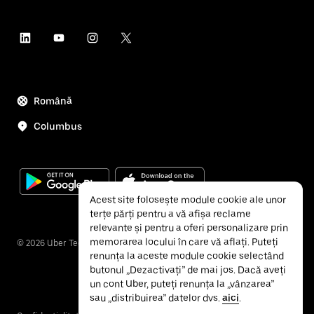
Română
Columbus
Acest site folosește module cookie ale unor
terțe părți pentru a vă afișa reclame
relevante și pentru a oferi personalizare prin
memorarea locului în care vă aflați. Puteți
©
2026
Uber Technologies Inc.
renunța la aceste module cookie selectând
butonul „Dezactivați” de mai jos. Dacă aveți
un cont Uber, puteți renunța la „vânzarea”
sau „distribuirea” datelor dvs.
aici
.