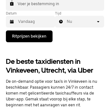
Voer je bestemming in
Datum
Tijd
Nu
Druk
Ritprijzen bekijken
op
de
pijl
omlaag
om
De beste taxidiensten in
de
agenda
Vinkeveen, Utrecht, via Uber
te
openen
en
De on-demand optie voor taxi's in Vinkeveen is nu
een
datum
beschikbaar. Passagiers kunnen 24/7 in contact
te
komen met gelicentieerde taxichauffeurs via de
selecteren.
Uber-app. Gemak staat voorop bij elke stap, te
Druk
op
beginnen met het aanvragen van een rit.
Escape