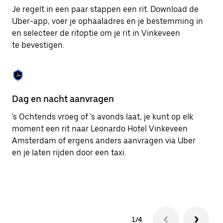
om
Je regelt in een paar stappen een rit. Download de
de
Uber-app, voer je ophaaladres en je bestemming in
agenda
en selecteer de ritoptie om je rit in Vinkeveen
te
sluiten.
te bevestigen.
Dag en nacht aanvragen
Ge
's Ochtends vroeg of 's avonds laat, je kunt op elk
Ub
moment een rit naar Leonardo Hotel Vinkeveen
pa
Amsterdam of ergens anders aanvragen via Uber
br
en je laten rijden door een taxi.
ta
1/4