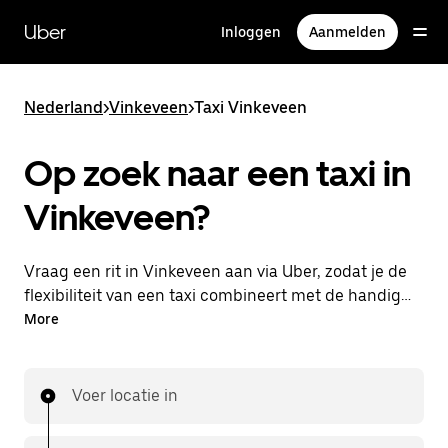
Doorgaan
naar
Uber
Inloggen
Aanmelden
hoofdinhoud
Nederland
>
Vinkeveen
>
Taxi Vinkeveen
Op zoek naar een taxi in
Vinkeveen?
Vraag een rit in Vinkeveen aan via Uber, zodat je de
flexibiliteit van een taxi combineert met de handige
functies in de app. Je kunt on-demand een
More
lastminute-rit aanvragen, 24/7 in de app of online.
Voor elke rit krijg je een voordelige prijsopgave vooraf.
Je rit is binnen handbereik.
Voer locatie in