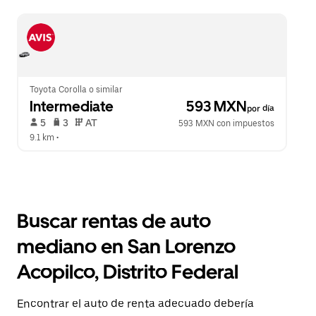
Toyota Corolla o similar
Intermediate
 593 MXN
por día
 5   
 3   
 AT   
593 MXN con impuestos
9.1 km
 •  
Buscar rentas de auto
mediano en San Lorenzo
Acopilco, Distrito Federal
Encontrar el auto de renta adecuado debería