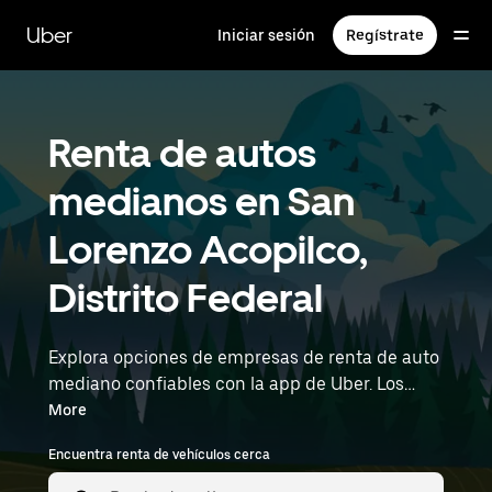
Saltar
al
Uber
Iniciar sesión
Regístrate
contenido
principal
Renta de autos
medianos en San
Lorenzo Acopilco,
Distrito Federal
Explora opciones de empresas de renta de auto
mediano confiables con la app de Uber. Los
autos medianos ofrecen más espacio para
More
usuarios y equipaje, por lo que son ideales para
Encuentra renta de vehículos cerca
traslados diarios, mandados o viajes de fin de
semana. Ingresa la hora y la ubicación (por