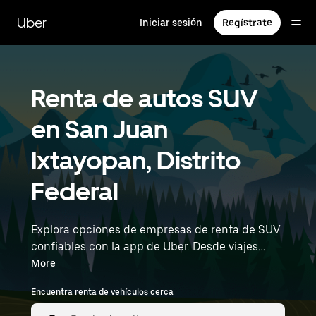
Saltar
al
Uber
Iniciar sesión
Regístrate
contenido
principal
Renta de autos SUV
en San Juan
Ixtayopan, Distrito
Federal
Explora opciones de empresas de renta de SUV
confiables con la app de Uber. Desde viajes
familiares por carretera hasta aventuras al aire
More
libre, los SUV ofrecen comodidad, espacio y
Encuentra renta de vehículos cerca
capacidad, por lo que resultan perfectos para
explorar en San Juan Ixtayopan y más allá.