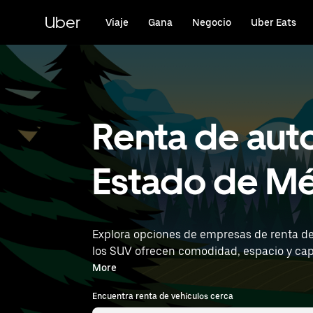
Saltar
al
Uber
Viaje
Gana
Negocio
Uber Eats
contenido
principal
Renta de aut
Estado de Mé
Explora opciones de empresas de renta de S
los SUV ofrecen comodidad, espacio y capacidad,
la ubicación (por ejemplo, Felipe Ángeles I
More
Encuentra renta de vehículos cerca