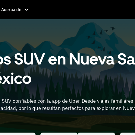
Acerca de
os SUV en Nueva Sa
xico
UV confiables con la app de Uber. Desde viajes familiares po
 por lo que resultan perfectos para explorar en Nueva Santa Rosa y
nternational Airport) para ver rentas de SUV cerca de ti.