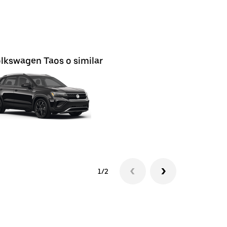
lkswagen Taos o similar
Nissan M
1/2