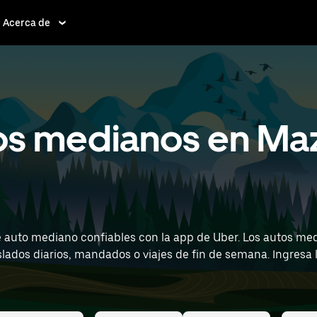
Acerca de
os medianos en Maz
 auto mediano confiables con la app de Uber. Los autos me
dados o viajes de fin de semana. Ingresa la hora y la ubicación (por ejemplo,
t) para ver rentas de auto mediano cerca de ti.