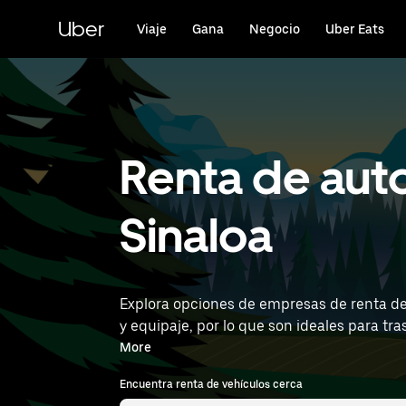
Saltar
al
Uber
Viaje
Gana
Negocio
Uber Eats
contenido
principal
Renta de aut
Sinaloa
Explora opciones de empresas de renta de
y equipaje, por lo que son ideales para traslados diarios, man
General Rafael Buelna International Airpor
More
Encuentra renta de vehículos cerca