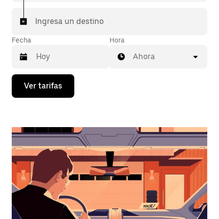
Ingresa un destino
Fecha
Hora
Ahora
Presiona
Ver tarifas
la
flecha
hacia
abajo
para
interactuar
con
el
calendario
y
selecciona
una
fecha.
Presiona
la