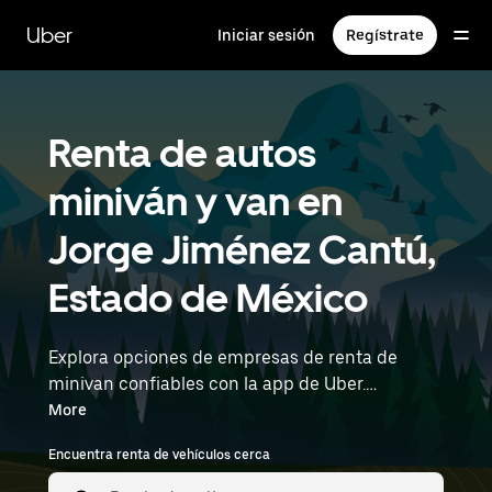
Saltar
al
Uber
Iniciar sesión
Regístrate
contenido
principal
Renta de autos
miniván y van en
Jorge Jiménez Cantú,
Estado de México
Explora opciones de empresas de renta de
minivan confiables con la app de Uber.
¿Necesitas espacio para todos? Las minivans
More
son ideales para salidas grupales, días de
Encuentra renta de vehículos cerca
mudanza o capacidad de carga adicional,
cuando más lo necesitas. Ingresa la hora y la