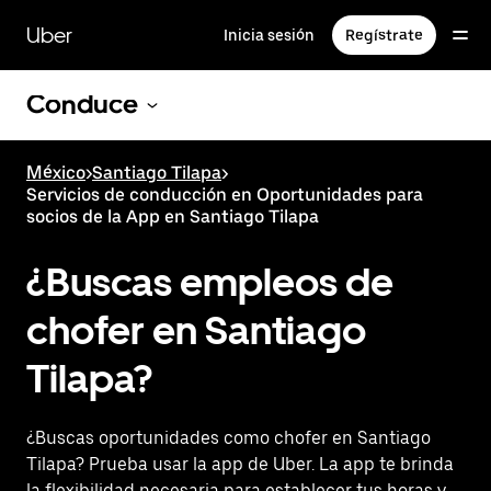
Saltar
al
Uber
Inicia sesión
Regístrate
contenido
principal
Conduce
México
>
Santiago Tilapa
>
Servicios de conducción en Oportunidades para
socios de la App en Santiago Tilapa
¿Buscas empleos de
chofer en Santiago
Tilapa?
¿Buscas oportunidades como chofer en Santiago
Tilapa? Prueba usar la app de Uber. La app te brinda
la flexibilidad necesaria para establecer tus horas y