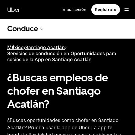
Saltar
al
Uber
Inicia sesión
Regístrate
contenido
principal
Conduce
México
>
Santiago Acatlán
>
Servicios de conducción en Oportunidades para
socios de la App en Santiago Acatlán
¿Buscas empleos de
chofer en Santiago
Acatlán?
¿Buscas oportunidades como chofer en Santiago
Acatlán? Prueba usar la app de Uber. La app te
brinda la flexibilidad necesaria para establecer tus