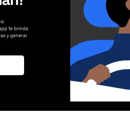
is
app te brinda
ras y generar