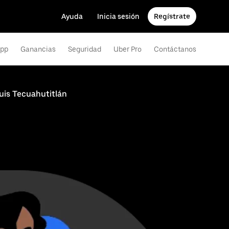
Ayuda
Inicia sesión
Regístrate
app
Ganancias
Seguridad
Uber Pro
Contáctanos
uis Tecuahutitlán