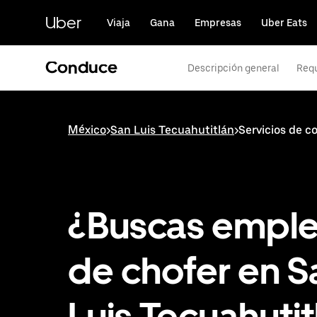
Saltar
al
Uber
Viaja
Gana
Empresas
Uber Eats
contenido
principal
Conduce
Descripción general
Requ
México
>
San Luis Tecuahutitlán
>
Servicios de c
¿Buscas empl
de chofer en S
Luis Tecuahutit