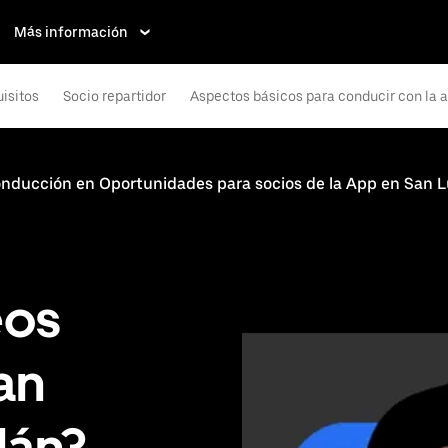
Más información
isitos
Socio repartidor
Aspectos básicos para conducir con la 
onducción en Oportunidades para socios de la App en San L
eos
an
lán?