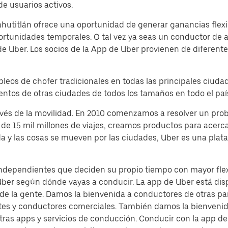
e usuarios activos.
utitlán ofrece una oportunidad de generar ganancias flexib
portunidades temporales. O tal vez ya seas un conductor de
de Uber. Los socios de la App de Uber provienen de diferente
pleos de chofer tradicionales en todas las principales ciud
ientos de otras ciudades de todos los tamaños en todo el paí
avés de la movilidad. En 2010 comenzamos a resolver un pr
de 15 mil millones de viajes, creamos productos para acerca
da y las cosas se mueven por las ciudades, Uber es una pla
independientes que deciden su propio tiempo con mayor flexi
Uber según dónde vayas a conducir. La app de Uber está dis
 de la gente. Damos la bienvenida a conductores de otras pa
tes y conductores comerciales. También damos la bienvenida
tras apps y servicios de conducción. Conducir con la app 