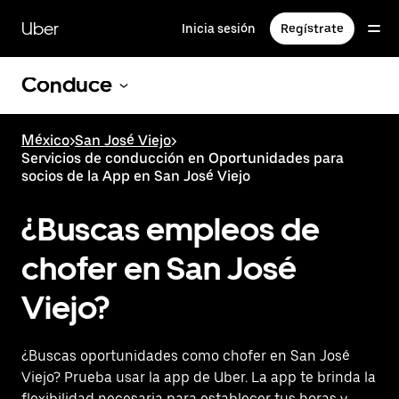
Saltar
al
Uber
Inicia sesión
Regístrate
contenido
principal
Conduce
México
>
San José Viejo
>
Servicios de conducción en Oportunidades para
socios de la App en San José Viejo
¿Buscas empleos de
chofer en San José
Viejo?
¿Buscas oportunidades como chofer en San José
Viejo? Prueba usar la app de Uber. La app te brinda la
flexibilidad necesaria para establecer tus horas y