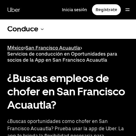
Saltar
al
Uber
Inicia sesión
Regístrate
contenido
principal
Conduce
México
>
San Francisco Acuautla
>
Servicios de conducción en Oportunidades para
socios de la App en San Francisco Acuautla
¿Buscas empleos de
chofer en San Francisco
Acuautla?
¿Buscas oportunidades como chofer en San
Francisco Acuautla? Prueba usar la app de Uber. La
app te brinda la flexibilidad necesaria para