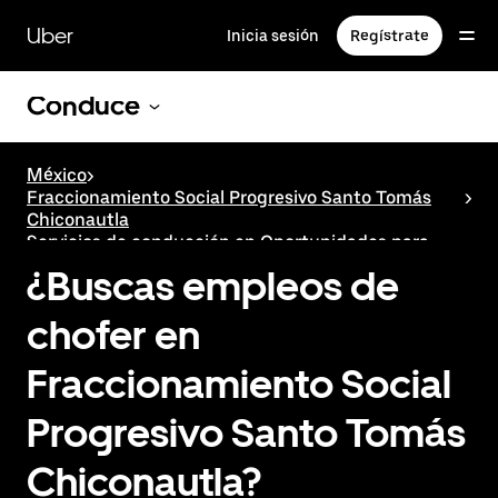
Saltar
al
Uber
Inicia sesión
Regístrate
contenido
principal
Conduce
México
>
Fraccionamiento Social Progresivo Santo Tomás
>
Chiconautla
Servicios de conducción en Oportunidades para
socios de la App en Fraccionamiento Social
¿Buscas empleos de
Progresivo Santo Tomás Chiconautla
chofer en
Fraccionamiento Social
Progresivo Santo Tomás
Chiconautla?