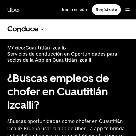
Saltar
al
Uber
Inicia sesión
Regístrate
contenido
principal
Conduce
México
>
Cuautitlán Izcalli
>
Servicios de conducción en Oportunidades para
socios de la App en Cuautitlán Izcalli
¿Buscas empleos de
chofer en Cuautitlán
Izcalli?
¿Buscas oportunidades como chofer en Cuautitlán
Izcalli? Prueba usar la app de Uber. La app te brinda
la flexibilidad necesaria para establecer tus horas y