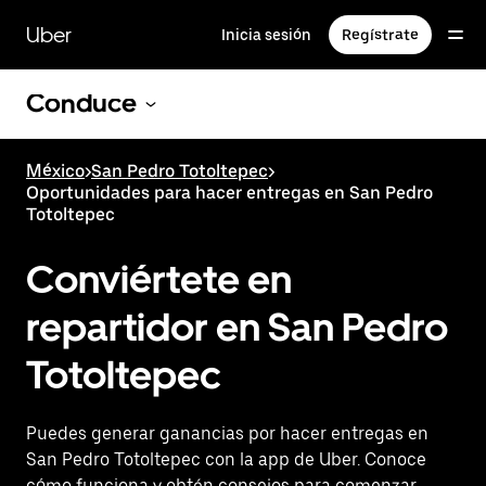
Saltar
al
Uber
Inicia sesión
Regístrate
contenido
principal
Conduce
México
>
San Pedro Totoltepec
>
Oportunidades para hacer entregas en San Pedro
Totoltepec
Conviértete en
repartidor en San Pedro
Totoltepec
Puedes generar ganancias por hacer entregas en
San Pedro Totoltepec con la app de Uber. Conoce
cómo funciona y obtén consejos para comenzar.