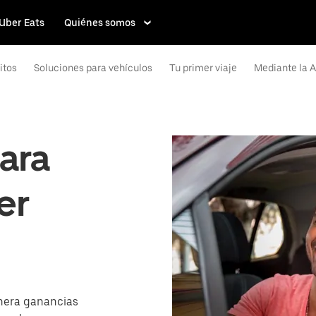
Uber Eats
Quiénes somos
itos
Soluciones para vehículos
Tu primer viaje
Mediante la 
ara
er
nera ganancias