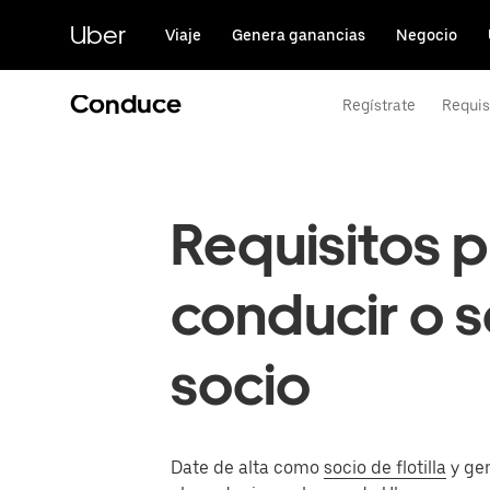
Saltar
al
Uber
Viaje
Genera ganancias
Negocio
contenido
principal
Conduce
Regístrate
Requis
Requisitos p
conducir o s
socio
Date de alta como
socio de flotilla
y ge