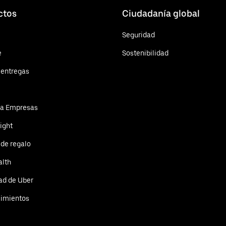
ctos
Ciudadanía global
Seguridad
e
Sostenibilidad
 entregas
ra Empresas
ight
 de regalo
alth
ad de Uber
cimientos