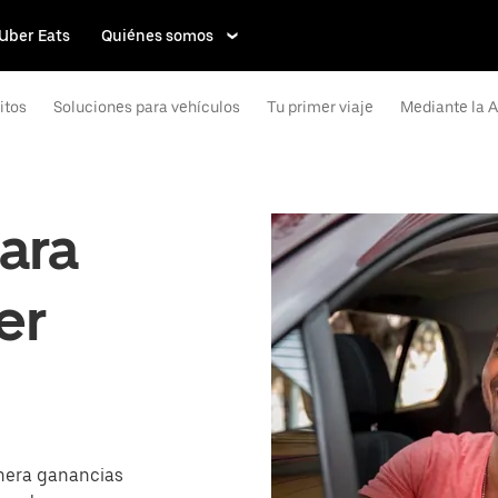
Uber Eats
Quiénes somos
itos
Soluciones para vehículos
Tu primer viaje
Mediante la 
ara
er
nera ganancias