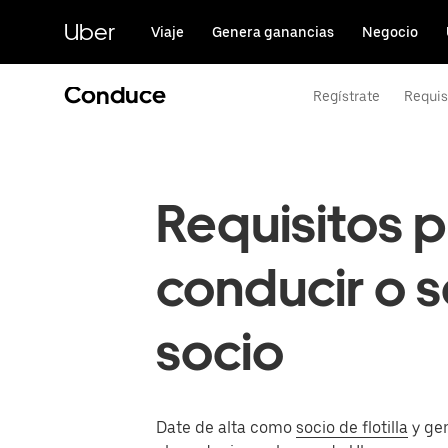
Saltar
al
Uber
Viaje
Genera ganancias
Negocio
contenido
principal
Conduce
Regístrate
Requis
Requisitos p
conducir o s
socio
Date de alta como
socio de flotilla
y ge