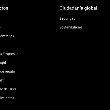
ctos
Ciudadanía global
Seguridad
e
Sostenibilidad
 entregas
ra Empresas
ight
 de regalo
alth
ad de Uber
cimientos