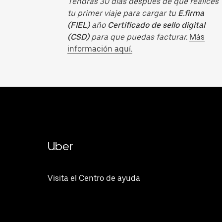
Tendrás 30 días después de que realices
tu primer viaje para cargar tu
E.firma
(FIEL)
año
Certificado de sello digital
(CSD)
para que puedas facturar.
Más
información aquí.
Uber
Visita el Centro de ayuda