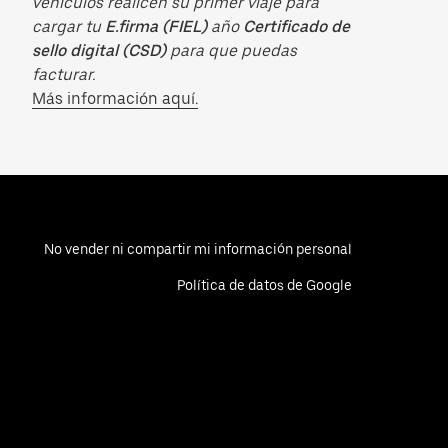
vehículos realicen su primer viaje para
cargar tu
E.firma (FIEL)
año
Certificado de
sello digital (CSD)
para que puedas
facturar.
Más información aquí.
No vender ni compartir mi información personal
Política de datos de Google