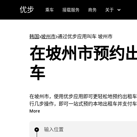
跳
优步
乘车
接载服务
商务
关于
至
主
要
内
韩国
>
坡州市
>
通过优步应用叫车 坡州市
容
在坡州市预约
车
在坡州市，使用优步应用即可更轻松地预约出租车
行几步操作，即可一站式预约本地出租车并支付车
随时在坡州市轻松预约出租车行程。
More
输入位置