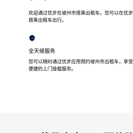
选
择
欢迎通过优步在坡州市搭乘出租车。您可以在优步
日
搭乘出租车出行。
期。
按
退
出
全天候服务
键
可
您可以随时通过优步应用预约坡州市出租车，享受
关
便捷的上门接载服务。
闭
日
历。