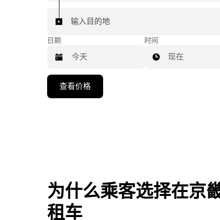
输入目的地
日期
时间
现在
按
查看价格
向
下
箭
头
键
可
浏
览
为什么乘客选择在京
日
历
租车
并