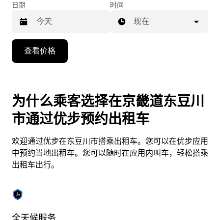
日期
时间
现在
按
查看价格
向
下
箭
头
为什么乘客选择在京畿道东豆川
键
市通过优步预约出租车
可
浏
欢迎通过优步在东豆川市搭乘出租车。您可以在优步应用
览
中预约当地出租车。您可以随时在应用内叫车，轻松搭乘
日
出租车出行。
历
并
选
择
日
全天候服务
实