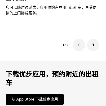
期。
您可以随时通过优步应用预约东豆川市出租车，享受便
在
按
捷的上门接载服务。
您
退
详
出
息
键
可
关
闭
1/3
日
历。
下载优步应用，预约附近的出租
车
从 App Store 下载优步应用