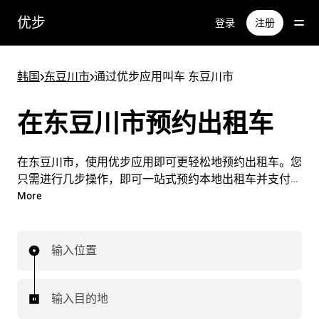
跳
优步
登录
注册
至
主
要
韩国
>
东豆川市
>
通过优步应用叫车 东豆川市
内
容
在东豆川市预约出租车
在东豆川市，使用优步应用即可更轻松地预约出租车。您
只需进行几步操作，即可一站式预约本地出租车并支付车
费。您可以随时在东豆川市轻松预约出租车行程。
More
输入位置
输入目的地