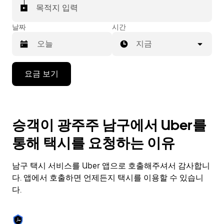
목적지 입력
날짜
시간
지금
캘
요금 보기
린
더
를
조
승객이 광주주 남구에서 Uber를
작
하
통해 택시를 요청하는 이유
려
면
아
남구 택시 서비스를 Uber 앱으로 호출해주셔서 감사합니
래
다. 앱에서 호출하면 언제든지 택시를 이용할 수 있습니
화
다.
살
표
키