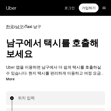
메
인
Uber
로그인
가입하기
콘
텐
츠
한국
>
남구
>
Taxi 남구
로
건
너
남구에서 택시를 호출해
뛰
기
보세요
Uber 앱을 이용하면 남구에서 더 쉽게 택시를 호출하실
수 있습니다. 현지 택시를 편리하게 이용하고 여정 요금도
앱으로 간편하게 결제할 수 있습니다. 남구에서 택시가 필
More
요할 때 24시간 언제든 간편하게 호출할 수 있는 편리한
서비스를 이용해 보세요.
위치 입력