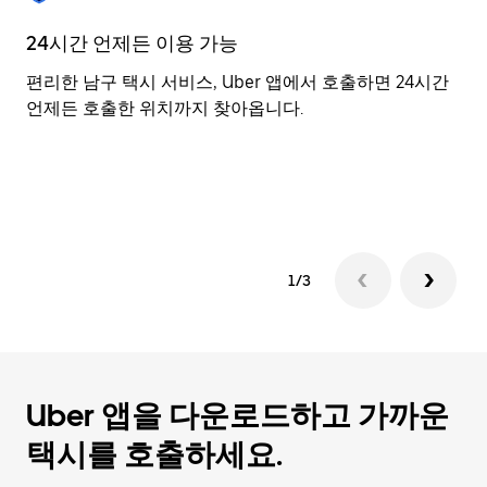
를
눌
24시간 언제든 이용 가능
유
러
날
편리한 남구 택시 서비스, Uber 앱에서 호출하면 24시간
U
짜
언제든 호출한 위치까지 찾아옵니다.
각
를
고
선
사
택
시
하
세
요.
캘
린
1/3
더
를
닫
으
려
Uber 앱을 다운로드하고 가까운
면
Esc
택시를 호출하세요.
키
를