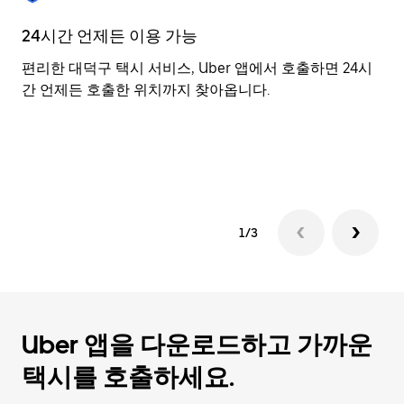
를
눌
24시간 언제든 이용 가능
유
러
날
편리한 대덕구 택시 서비스, Uber 앱에서 호출하면 24시
U
짜
간 언제든 호출한 위치까지 찾아옵니다.
생
를
있
선
기
택
이
하
세
요.
캘
린
1/3
더
를
닫
으
려
Uber 앱을 다운로드하고 가까운
면
Esc
택시를 호출하세요.
키
를