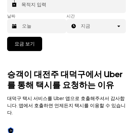
목적지 입력
날짜
시간
지금
캘
요금 보기
린
더
를
조
승객이 대전주 대덕구에서 Uber
작
하
를 통해 택시를 요청하는 이유
려
면
아
대덕구 택시 서비스를 Uber 앱으로 호출해주셔서 감사합
래
니다. 앱에서 호출하면 언제든지 택시를 이용할 수 있습니
화
다.
살
표
키