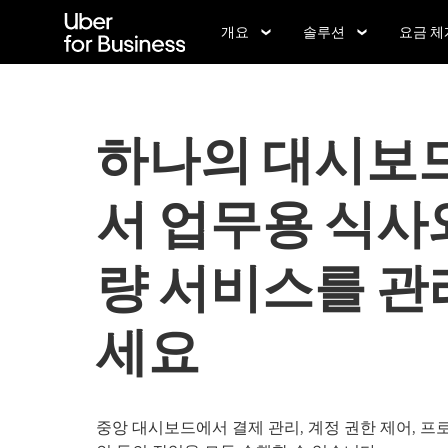
메
인
개요
솔루션
요금 체
콘
텐
츠
로
건
하나의 대시보
너
뛰
기
서 업무용 식사
량 서비스를 관
세요
중앙 대시보드에서 결제 관리, 계정 권한 제어, 프