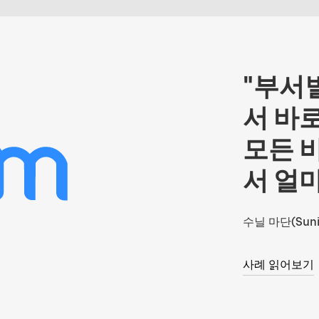
"부서
서 바
모든 
서 얼
수닐 마단(Sunil
사례 읽어보기