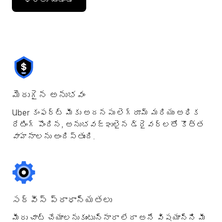
మెరుగైన అనుభవం
Uber కంఫర్ట్ మీకు అదనపు లెగ్రూమ్ మరియు అధిక
రేటింగ్ పొందిన, అనుభవజ్ఞులైన డ్రైవర్లతో కొత్త
వాహనాలను అందిస్తుంది.
సర్వీస్ ప్రాధాన్యతలు
మీరు చాట్ చేయాలనుకుంటున్నారా లేదా అనే విషయాన్ని మీ