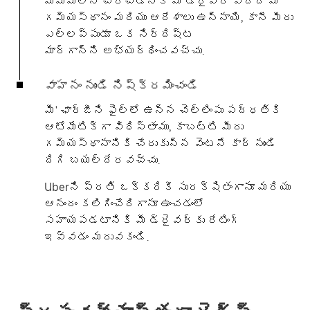
మిమ్మల్ని చేర్చడానికి మీ డ్రైవర్‌ వద్ద మీ
గమ్యస్థానం మరియు ఆదేశాలు ఉన్నాయి, కానీ మీరు
ఎల్లప్పుడూ ఒక నిర్దిష్ట
మార్గాన్ని అభ్యర్థించవచ్చు.
వాహనం నుండి నిష్క్రమించండి
మీ' ఛార్జీని ఫైల్‌లో ఉన్న చెల్లింపు పద్ధతికి
ఆటోమేటిక్‌గా విధిస్తాము, కాబట్టి మీరు
గమ్యస్థానానికి చేరుకున్న వెంటనే కార్ నుండి
దిగి బయల్దేరవచ్చు.
Uberని ప్రతి ఒక్కరికీ సురక్షితంగానూ మరియు
ఆనందం కలిగించేదిగానూ ఉంచడంలో
సహాయపడటానికి మీ డ్రైవర్‌కు రేటింగ్
ఇవ్వడం మరువకండి.