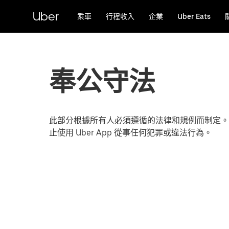
跳
Uber
乘車
行程收入
企業
Uber Eats
至
主
要
內
容
奉公守法
此部分根據所有人必須遵循的法律和規例而制定。
止使用 Uber App 從事任何犯罪或違法行為。