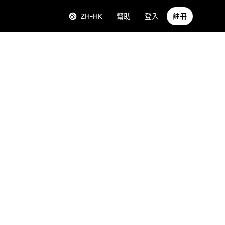
ZH-HK
幫助
登入
註冊