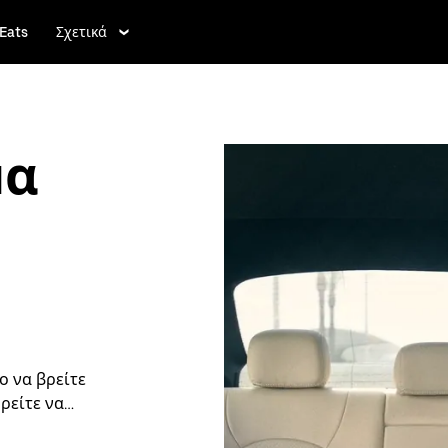
Eats
Σχετικά
μα
ο να βρείτε
ρείτε να
α τη