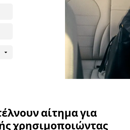
νατότητα
ς την
όν τον
μενη
στέλνουν αίτημα για
τικής χρησιμοποιώντας