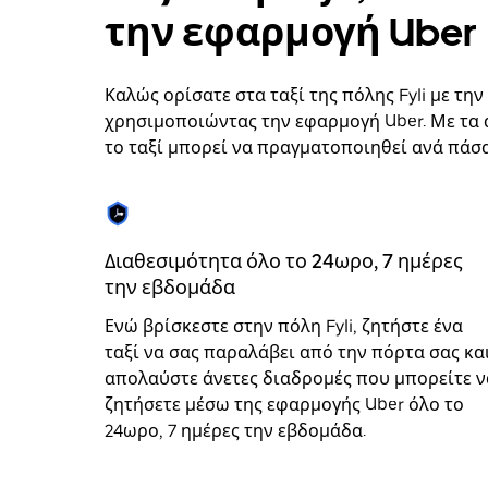
να
την εφαρμογή Uber
επιλέξετε
μια
ημερομηνία.
Πατήστε
Καλώς ορίσατε στα ταξί της πόλης Fyli με την
το
χρησιμοποιώντας την εφαρμογή Uber. Με τα 
πλήκτρο
το ταξί μπορεί να πραγματοποιηθεί ανά πάσα
escape
για
να
κλείσετε
το
ημερολόγιο.
Διαθεσιμότητα όλο το 24ωρο, 7 ημέρες
την εβδομάδα
Ενώ βρίσκεστε στην πόλη Fyli, ζητήστε ένα
ταξί να σας παραλάβει από την πόρτα σας κα
απολαύστε άνετες διαδρομές που μπορείτε ν
ζητήσετε μέσω της εφαρμογής Uber όλο το
24ωρο, 7 ημέρες την εβδομάδα.