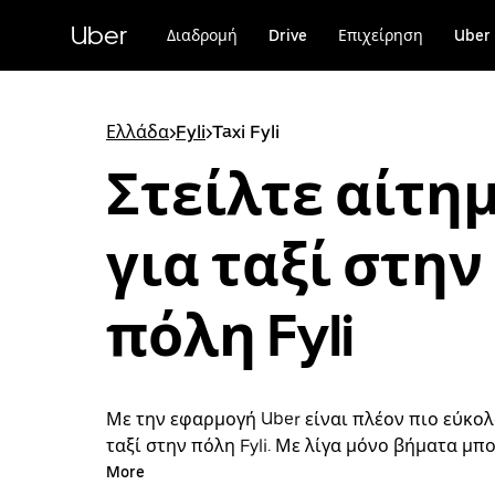
Μετάβαση
στο
Uber
Διαδρομή
Drive
Επιχείρηση
Uber 
κύριο
περιεχόμενο
Ελλάδα
>
Fyli
>
Taxi Fyli
Στείλτε αίτη
για ταξί στην
πόλη Fyli
Με την εφαρμογή Uber είναι πλέον πιο εύκολ
ταξί στην πόλη Fyli. Με λίγα μόνο βήματα μπο
στείλετε αίτημα για ταξί και να πληρώσετε γι
More