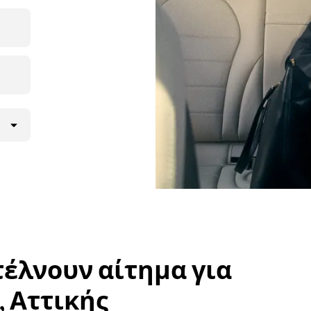
νατότητα
ς την
όν τον
μενη
στέλνουν αίτημα για
, Αττικής