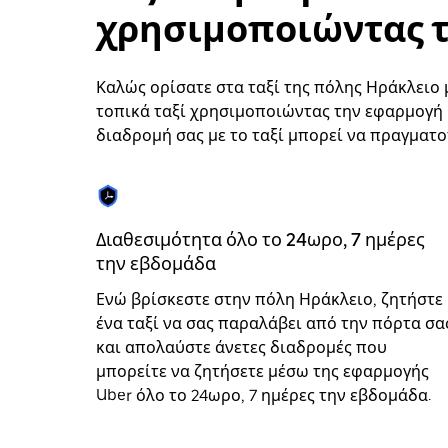
να
χρησιμοποιώντας τ
επιλέξετε
μια
ημερομηνία.
Πατήστε
Καλώς ορίσατε στα ταξί της πόλης Ηράκλειο μ
το
τοπικά ταξί χρησιμοποιώντας την εφαρμογή U
πλήκτρο
διαδρομή σας με το ταξί μπορεί να πραγματο
escape
για
να
κλείσετε
το
ημερολόγιο.
Διαθεσιμότητα όλο το 24ωρο, 7 ημέρες
την εβδομάδα
Ενώ βρίσκεστε στην πόλη Ηράκλειο, ζητήστε
ένα ταξί να σας παραλάβει από την πόρτα σα
και απολαύστε άνετες διαδρομές που
μπορείτε να ζητήσετε μέσω της εφαρμογής
Uber όλο το 24ωρο, 7 ημέρες την εβδομάδα.