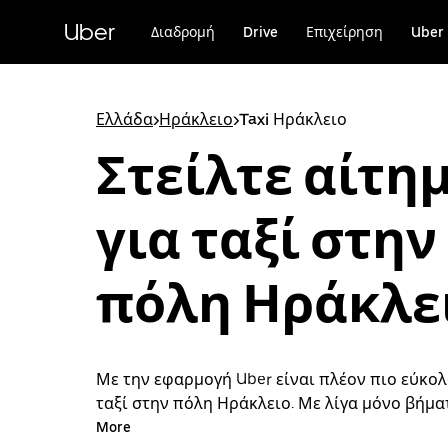
Μετάβαση
στο
Uber
Διαδρομή
Drive
Επιχείρηση
Uber 
κύριο
περιεχόμενο
Ελλάδα
>
Ηράκλειο
>
Taxi Ηράκλειο
Στείλτε αίτη
για ταξί στην
πόλη Ηράκλε
Με την εφαρμογή Uber είναι πλέον πιο εύκολ
ταξί στην πόλη Ηράκλειο. Με λίγα μόνο βήμα
να στείλετε αίτημα για ταξί και να πληρώσετε
More