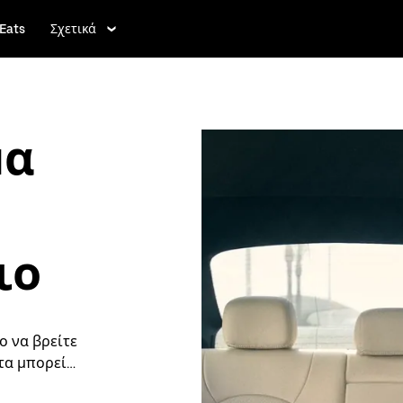
Eats
Σχετικά
μα
ιο
ο να βρείτε
τα μπορείτε
 για τη