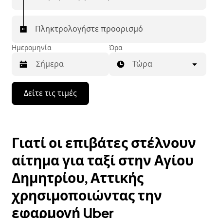
γιατί να μην χρησιμοποιήσετε αυτόν τον εύκολο
τρόπο για να βρείτε ταξί για την επόμενη διαδρομή
σας στην πόλη Αγίου Δημητρίου.
Πληκτρολογήστε προορισμό
Ημερομηνία
Ώρα
Τώρα
Πατήστε
Δείτε τις τιμές
το
πλήκτρο
με
το
κάτω
Γιατί οι επιβάτες στέλνουν
βέλος
για
αίτημα για ταξί στην Αγίου
να
μετακινηθείτε
Δημητρίου, Αττικής
στο
ημερολόγιο
χρησιμοποιώντας την
και
να
εφαρμογή Uber
επιλέξετε