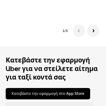
εν
έν
1/3
Κατεβάστε την εφαρμογή
Uber για να στείλετε αίτημα
για ταξί κοντά σας
Κατεβάστε την εφαρμογή στο App Store