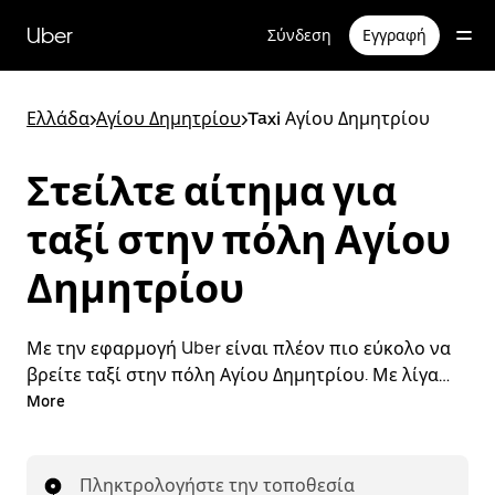
Μετάβαση
στο
Uber
Σύνδεση
Εγγραφή
κύριο
περιεχόμενο
Ελλάδα
>
Αγίου Δημητρίου
>
Taxi Αγίου Δημητρίου
Στείλτε αίτημα για
ταξί στην πόλη Αγίου
Δημητρίου
Με την εφαρμογή Uber είναι πλέον πιο εύκολο να
βρείτε ταξί στην πόλη Αγίου Δημητρίου. Με λίγα
μόνο βήματα μπορείτε να στείλετε αίτημα για ταξί
More
και να πληρώσετε για τη διαδρομή σας, όλα από
ένα σημείο. Με τη δυνατότητα αποστολής
αιτημάτων όλο το 24ωρο, 7 ημέρες την εβδομάδα,
Πληκτρολογήστε την τοποθεσία