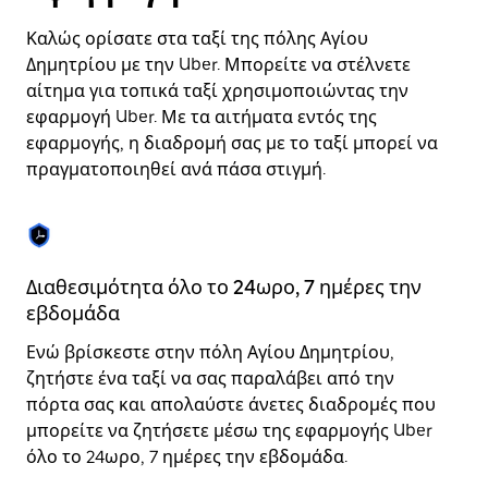
μια
ημερομηνία.
Καλώς ορίσατε στα ταξί της πόλης Αγίου
Πατήστε
το
Δημητρίου με την Uber. Μπορείτε να στέλνετε
πλήκτρο
αίτημα για τοπικά ταξί χρησιμοποιώντας την
escape
εφαρμογή Uber. Με τα αιτήματα εντός της
για
να
εφαρμογής, η διαδρομή σας με το ταξί μπορεί να
κλείσετε
πραγματοποιηθεί ανά πάσα στιγμή.
το
ημερολόγιο.
Διαθεσιμότητα όλο το 24ωρο, 7 ημέρες την
Χ
εβδομάδα
Το
Ενώ βρίσκεστε στην πόλη Αγίου Δημητρίου,
γι
ζητήστε ένα ταξί να σας παραλάβει από την
λί
πόρτα σας και απολαύστε άνετες διαδρομές που
στ
μπορείτε να ζητήσετε μέσω της εφαρμογής Uber
λε
όλο το 24ωρο, 7 ημέρες την εβδομάδα.
πρ
βα