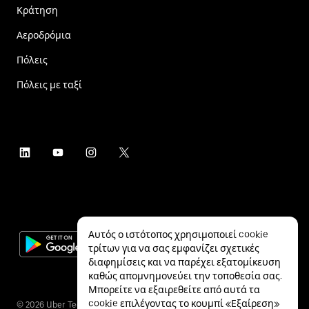
Κράτηση
Αεροδρόμια
Πόλεις
Πόλεις με ταξί
Αυτός ο ιστότοπος χρησιμοποιεί cookie
τρίτων για να σας εμφανίζει σχετικές
διαφημίσεις και να παρέχει εξατομίκευση
καθώς απομνημονεύει την τοποθεσία σας.
Μπορείτε να εξαιρεθείτε από αυτά τα
cookie επιλέγοντας το κουμπί «Εξαίρεση»
©
2026
Uber Technologies Inc.