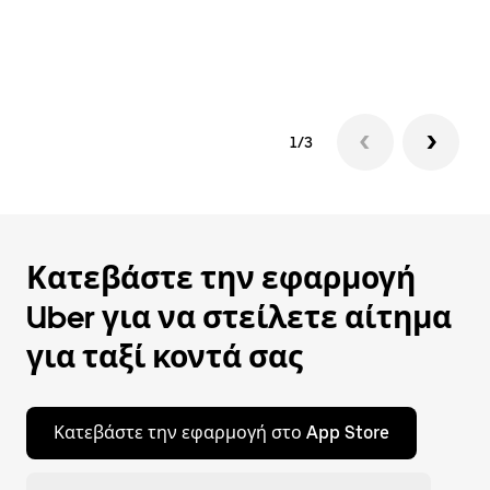
εν
έν
1/3
Κατεβάστε την εφαρμογή
Uber για να στείλετε αίτημα
για ταξί κοντά σας
Κατεβάστε την εφαρμογή στο App Store