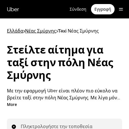
Μετάβαση
στο
Uber
Σύνδεση
Εγγραφή
κύριο
περιεχόμενο
Ελλάδα
>
Νέας Σμύρνης
>
Taxi Νέας Σμύρνης
Στείλτε αίτημα για
ταξί στην πόλη Νέας
Σμύρνης
Με την εφαρμογή Uber είναι πλέον πιο εύκολο να
βρείτε ταξί στην πόλη Νέας Σμύρνης. Με λίγα μόνο
βήματα μπορείτε να στείλετε αίτημα για ταξί και να
More
πληρώσετε για τη διαδρομή σας, όλα από ένα
σημείο. Με τη δυνατότητα αποστολής αιτημάτων
όλο το 24ωρο, 7 ημέρες την εβδομάδα, γιατί να μην
Πληκτρολογήστε την τοποθεσία