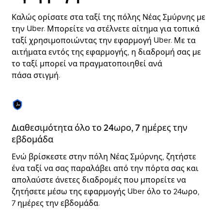
μια
ημερομηνία.
Καλώς ορίσατε στα ταξί της πόλης Νέας Σμύρνης με
Πατήστε
το
την Uber. Μπορείτε να στέλνετε αίτημα για τοπικά
πλήκτρο
ταξί χρησιμοποιώντας την εφαρμογή Uber. Με τα
escape
αιτήματα εντός της εφαρμογής, η διαδρομή σας με
για
να
το ταξί μπορεί να πραγματοποιηθεί ανά
κλείσετε
πάσα στιγμή.
το
ημερολόγιο.
Διαθεσιμότητα όλο το 24ωρο, 7 ημέρες την
Χ
εβδομάδα
Το
Ενώ βρίσκεστε στην πόλη Νέας Σμύρνης, ζητήστε
γι
ένα ταξί να σας παραλάβει από την πόρτα σας και
λί
απολαύστε άνετες διαδρομές που μπορείτε να
στ
ζητήσετε μέσω της εφαρμογής Uber όλο το 24ωρο,
λε
7 ημέρες την εβδομάδα.
πρ
βα