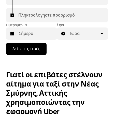
χρησιμοποιήσετε αυτόν τον εύκολο τρόπο για να
βρείτε ταξί για την επόμενη διαδρομή σας στην
πόλη Νέας Σμύρνης.
Πληκτρολογήστε προορισμό
Ημερομηνία
Ώρα
Τώρα
Πατήστε
Δείτε τις τιμές
το
πλήκτρο
με
το
κάτω
Γιατί οι επιβάτες στέλνουν
βέλος
για
αίτημα για ταξί στην Νέας
να
μετακινηθείτε
Σμύρνης, Αττικής
στο
ημερολόγιο
χρησιμοποιώντας την
και
να
εφαρμογή Uber
επιλέξετε