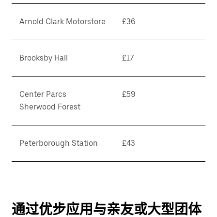
Arnold Clark Motorstore
£36
Brooksby Hall
£17
Center Parcs
£59
Sherwood Forest
Peterborough Station
£43
通过优步应用与亲友或大型团体