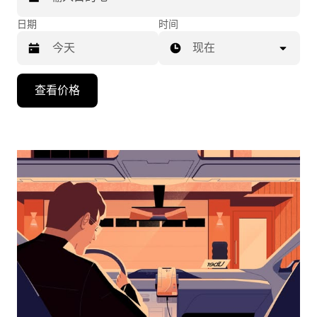
日期
时间
现在
按
查看价格
向
下
箭
头
键
可
浏
览
日
历
并
选
择