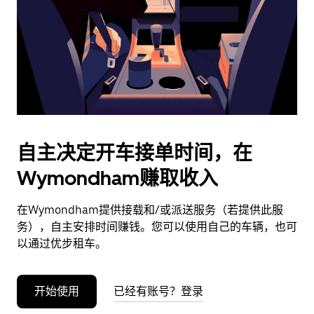
日
期。
按
退
出
键
可
关
闭
自主决定开车接单时间，在
日
Wymondham赚取收入
历。
在Wymondham提供接载和/或派送服务（若提供此服
务），自主安排时间赚钱。您可以使用自己的车辆，也可
以通过优步租车。
开始使用
已经有账号？登录