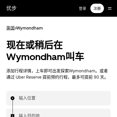
跳
优步
登录
注册
至
主
要
英国
>
Wymondham
内
容
现在或稍后在
Wymondham叫车
添加行程详情，上车即可出发探索Wymondham。或者
通过 Uber Reserve 提前预约行程，最多可提前 90 天。
输入位置
输入目的地