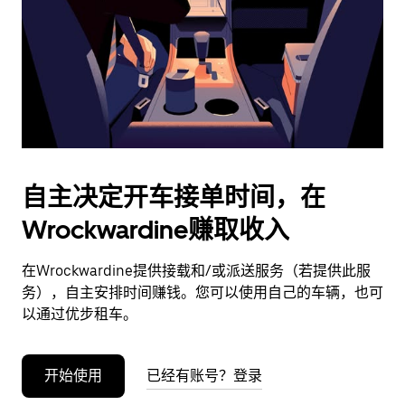
日
期。
按
退
出
键
可
关
闭
自主决定开车接单时间，在
日
Wrockwardine赚取收入
历。
在Wrockwardine提供接载和/或派送服务（若提供此服
务），自主安排时间赚钱。您可以使用自己的车辆，也可
以通过优步租车。
开始使用
已经有账号？登录