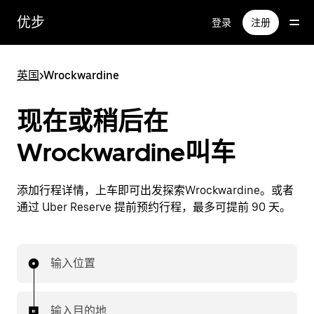
跳
优步
登录
注册
至
主
要
英国
>
Wrockwardine
内
容
现在或稍后在
Wrockwardine叫车
添加行程详情，上车即可出发探索Wrockwardine。或者
通过 Uber Reserve 提前预约行程，最多可提前 90 天。
输入位置
输入目的地