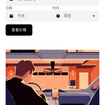
日期
时间
现在
按
查看价格
向
下
箭
头
键
可
浏
览
日
历
并
选
择