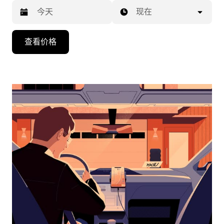
现在
按
查看价格
向
下
箭
头
键
可
浏
览
日
历
并
选
择
日
期。