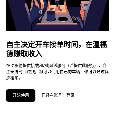
按
退
出
键
可
关
闭
自主决定开车接单时间，在温福
日
德赚取收入
历。
在温福德提供接载和/或派送服务（若提供此服务），自
主安排时间赚钱。您可以使用自己的车辆，也可以通过优
步租车。
开始使用
已经有账号？登录