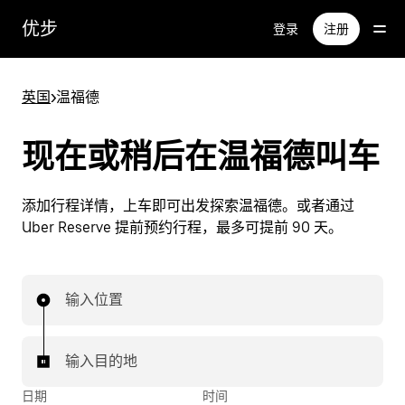
跳
优步
登录
注册
至
主
要
英国
>
温福德
内
容
现在或稍后在温福德叫车
添加行程详情，上车即可出发探索温福德。或者通过
Uber Reserve 提前预约行程，最多可提前 90 天。
输入位置
输入目的地
日期
时间