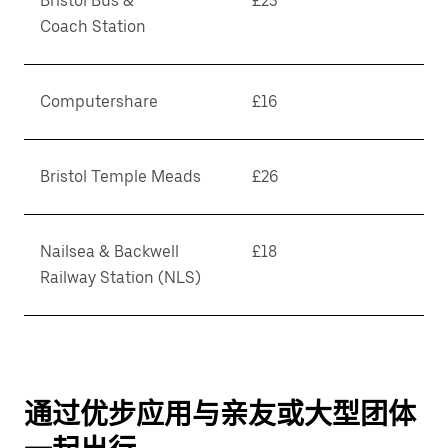
Bristol Bus &
£23
Coach Station
Computershare
£16
Bristol Temple Meads
£26
Nailsea & Backwell
£18
Railway Station (NLS)
通过优步应用与亲友或大型团体