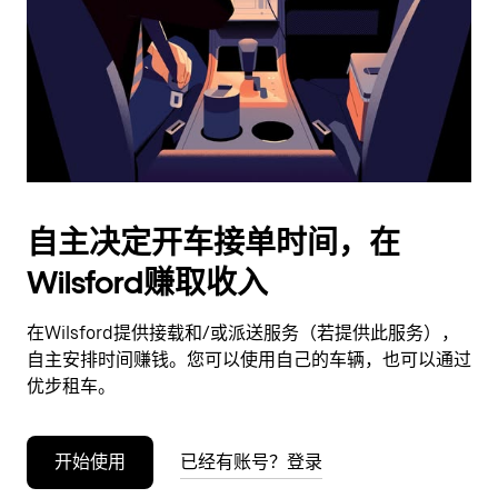
日
期。
按
退
出
键
可
关
闭
自主决定开车接单时间，在
日
Wilsford赚取收入
历。
在Wilsford提供接载和/或派送服务（若提供此服务），
自主安排时间赚钱。您可以使用自己的车辆，也可以通过
优步租车。
开始使用
已经有账号？登录