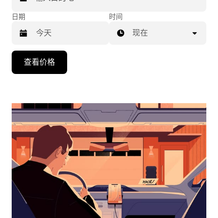
日期
时间
现在
按
查看价格
向
下
箭
头
键
可
浏
览
日
历
并
选
择