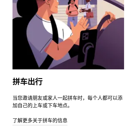
拼车出行
同
当您邀请朋友或家人一起拼车时，每个人都可以添
如果
加自己的上车或下车地点。
根据
次叫
了解更多关于拼车的信息