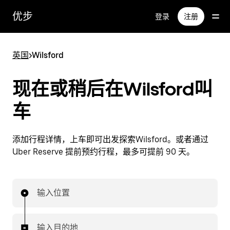
跳
优步
登录
注册
至
主
要
英国
>
Wilsford
内
容
现在或稍后在Wilsford叫
车
添加行程详情，上车即可出发探索Wilsford。或者通过
Uber Reserve 提前预约行程，最多可提前 90 天。
输入位置
输入目的地