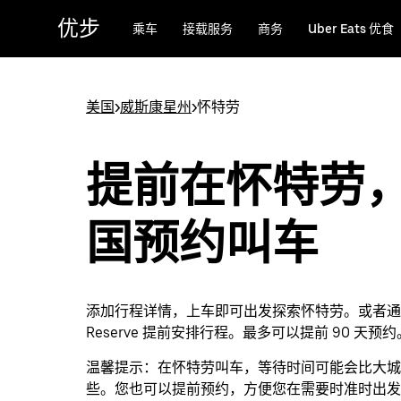
跳
优步
乘车
接载服务
商务
Uber Eats 优食
至
主
要
内
美国
>
威斯康星州
>
怀特劳
容
提前在怀特劳
国预约叫车
添加行程详情，上车即可出发探索怀特劳。或者通过 
Reserve 提前安排行程。最多可以提前 90 天预约
温馨提示：
在怀特劳叫车，等待时间可能会比大城
些。您也可以提前预约，方便您在需要时准时出发