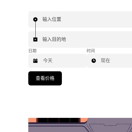
输入位置
输入目的地
日期
时间
现在
按
查看价格
向
下
箭
头
键
可
浏