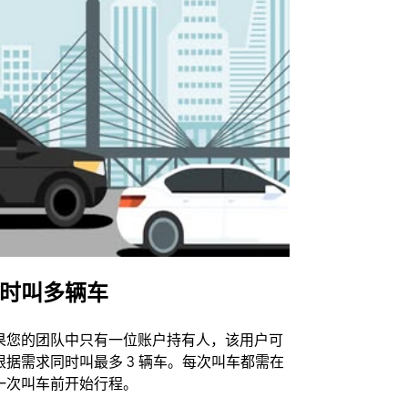
时叫多辆车
Uber Shu
果您的团队中只有一位账户持有人，该用户可
我们的班车
根据需求同时叫最多 3 辆车。每次叫车都需在
动场馆。
一次叫车前开始行程。
查看接驳车