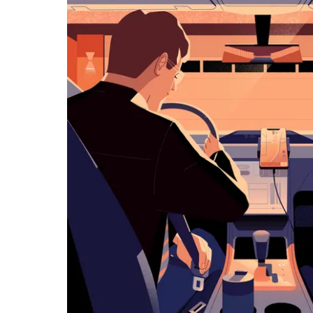
览
日
历
并
选
择
日
期。
按
退
出
键
可
关
闭
日
历。