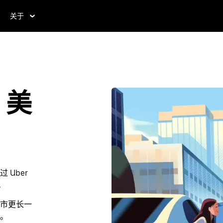
关于
，美
Uber
。
市更长一
。