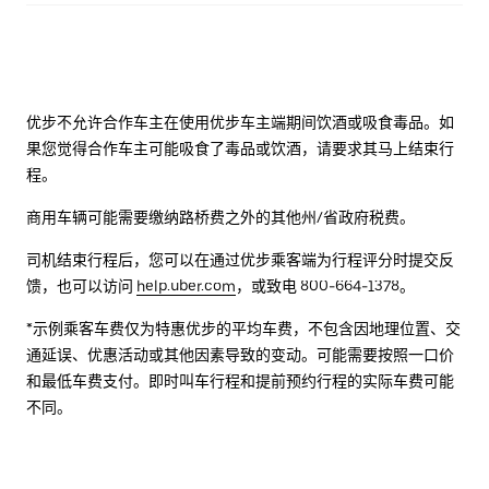
优步不允许合作车主在使用优步车主端期间饮酒或吸食毒品。如
果您觉得合作车主可能吸食了毒品或饮酒，请要求其马上结束行
程。
商用车辆可能需要缴纳路桥费之外的其他州/省政府税费。
司机结束行程后，您可以在通过优步乘客端为行程评分时提交反
馈，也可以访问
help.uber.com
，或致电 800-664-1378。
*示例乘客车费仅为特惠优步的平均车费，不包含因地理位置、交
通延误、优惠活动或其他因素导致的变动。可能需要按照一口价
和最低车费支付。即时叫车行程和提前预约行程的实际车费可能
不同。