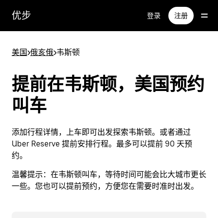
跳
优步
登录
注册
至
主
要
美国
>
俄亥俄
>
韦斯顿
内
容
提前在韦斯顿，美国预约
叫车
添加行程详情，上车即可出发探索韦斯顿。或者通过
Uber Reserve 提前安排行程。最多可以提前 90 天预
约。
温馨提示：
在韦斯顿叫车，等待时间可能会比大城市更长
一些。您也可以提前预约，方便您在需要时准时出发。