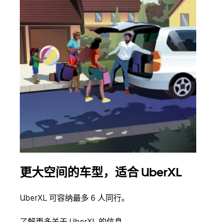
更大空间的车型，适合 UberXL
拼
UberXL 可容纳最多 6 人同行。
当您
加自
了解更多关于 UberXL 的信息