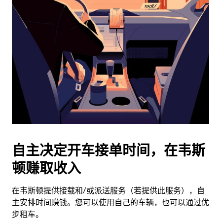
历
并
选
择
日
期。
按
退
出
键
可
关
闭
自主决定开车接单时间，在韦斯
日
顿赚取收入
历。
在韦斯顿提供接载和/或派送服务（若提供此服务），自
主安排时间赚钱。您可以使用自己的车辆，也可以通过优
步租车。