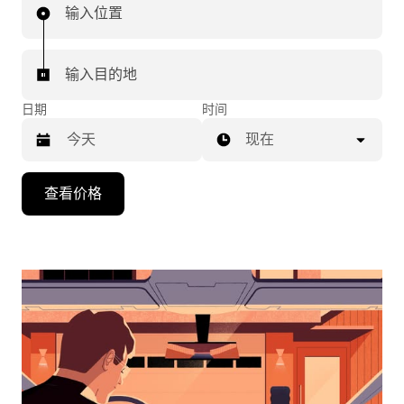
输入位置
输入目的地
日期
时间
现在
按
查看价格
向
下
箭
头
键
可
浏
览
日