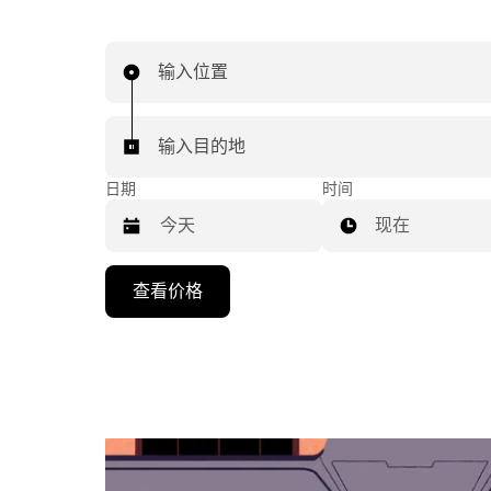
输入位置
输入目的地
日期
时间
现在
按
查看价格
向
下
箭
头
键
可
浏