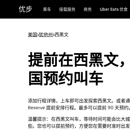
跳
优步
乘车
接载服务
商务
Uber Eats 优食
至
主
要
内
美国
>
犹他州
>
西黑文
容
提前在西黑文
国预约叫车
添加行程详情，上车即可出发探索西黑文。或者通过 
Reserve 提前安排行程。最多可以提前 90 天预约
温馨提示：
在西黑文叫车，等待时间可能会比大城
些。您也可以提前预约，方便您在需要时准时出发