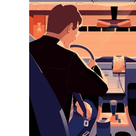
览
日
历
并
选
择
日
期。
按
退
出
键
可
关
闭
日
历。