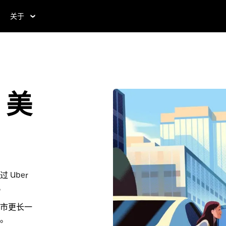
关于
，美
Uber
。
市更长一
。