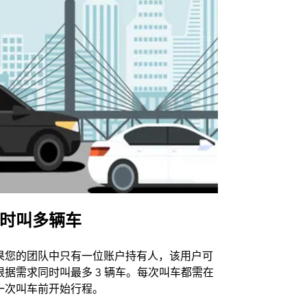
时叫多辆车
Uber Shu
果您的团队中只有一位账户持有人，该用户可
我们的班车
根据需求同时叫最多 3 辆车。每次叫车都需在
动场馆。
一次叫车前开始行程。
查看接驳车